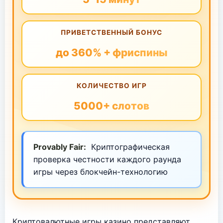
ПРИВЕТСТВЕННЫЙ БОНУС
до 360% + фриспины
КОЛИЧЕСТВО ИГР
5000+ слотов
Provably Fair:
Криптографическая
проверка честности каждого раунда
игры через блокчейн-технологию
Криптовалютные игры казино представляют