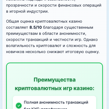
прозрачности и скорости финансовых операций
в игорной индустрии.
Общая оценка криптовалютных казино
составляет
8.5/10
благодаря существенным
преимуществам в области анонимности,
скорости транзакций и честности игр. Однако
волатильность криптовалют и сложность для
новичков несколько снижают итоговую оценку.
Преимущества
криптовалютных игр казино:
Полная анонимность транзакций
без KYC-верификации