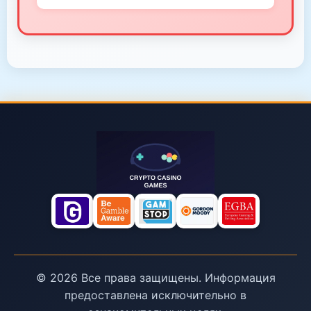
© 2026 Все права защищены. Информация
предоставлена исключительно в