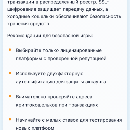
транзакции в распределенный реестр, SSL-
шифрование защищает передачу данных, а
холодные кошельки обеспечивают безопасность
хранения средств.
Рекомендации для безопасной игры:
Выбирайте только лицензированные
платформы с проверенной репутацией
Используйте двухфакторную
аутентификацию для защиты аккаунта
Внимательно проверяйте адреса
криптокошельков при транзакциях
Начинайте с малых ставок для тестирования
новых платформ