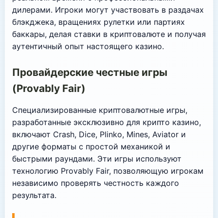
дилерами. Игроки могут участвовать в раздачах
блэкджека, вращениях рулетки или партиях
баккары, делая ставки в криптовалюте и получая
аутентичный опыт настоящего казино.
Провайдерские честные игры
(Provably Fair)
Специализированные криптовалютные игры,
разработанные эксклюзивно для крипто казино,
включают Crash, Dice, Plinko, Mines, Aviator и
другие форматы с простой механикой и
быстрыми раундами. Эти игры используют
технологию Provably Fair, позволяющую игрокам
независимо проверять честность каждого
результата.