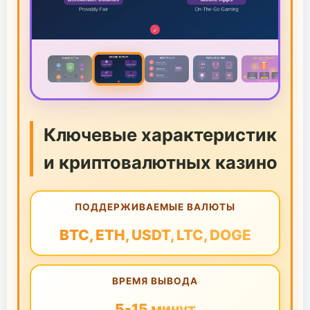
Ключевые характеристик
и криптовалютных казино
ПОДДЕРЖИВАЕМЫЕ ВАЛЮТЫ
BTC, ETH, USDT, LTC, DOGE
ВРЕМЯ ВЫВОДА
5-15 минут