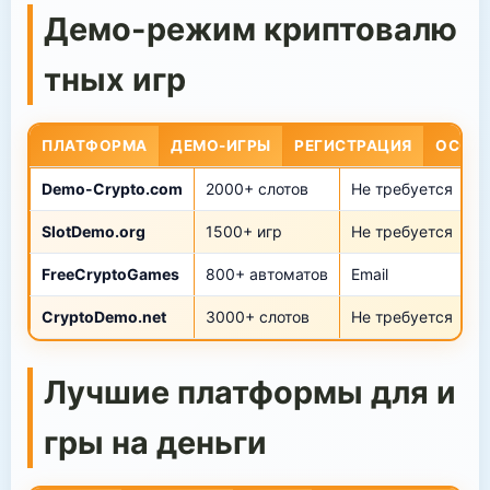
Демо-режим криптовалю
тных игр
ПЛАТФОРМА
ДЕМО-ИГРЫ
РЕГИСТРАЦИЯ
ОСОБ
Demo-Crypto.com
2000+ слотов
Не требуется
Б
SlotDemo.org
1500+ игр
Не требуется
Д
FreeCryptoGames
800+ автоматов
Email
P
CryptoDemo.net
3000+ слотов
Не требуется
В
Лучшие платформы для и
гры на деньги