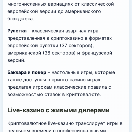
многочисленных вариациях от классической
европейской версии до американского
блэкджека.
Рулетка
– классическая азартная игра,
представленная в криптоказино в форматах
европейской рулетки (37 секторов),
американской (38 секторов) и французской
версий.
Баккара и покер
– настольные игры, которые
также доступны в крипто казино играх,
предлагая игрокам классические правила с
возможностью ставок в криптовалюте.
Live-казино с живыми дилерами
Криптовалютное live-казино транслирует игры в
реальном времени с профессиональными