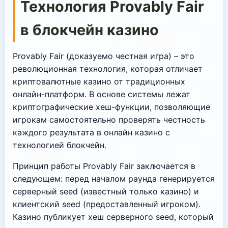
Технология Provably Fair
в блокчейн казино
Provably Fair (доказуемо честная игра) – это
революционная технология, которая отличает
криптовалютные казино от традиционных
онлайн-платформ. В основе системы лежат
криптографические хеш-функции, позволяющие
игрокам самостоятельно проверять честность
каждого результата в онлайн казино с
технологией блокчейн.
Принцип работы Provably Fair заключается в
следующем: перед началом раунда генерируется
серверный seed (известный только казино) и
клиентский seed (предоставленный игроком).
Казино публикует хеш серверного seed, который