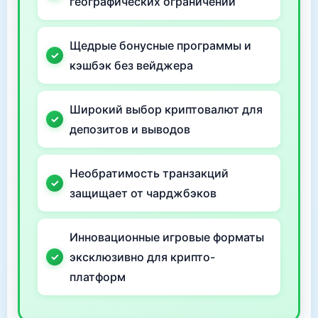
географических ограничений
Щедрые бонусные программы и
кэшбэк без вейджера
Широкий выбор криптовалют для
депозитов и выводов
Необратимость транзакций
защищает от чарджбэков
Инновационные игровые форматы
эксклюзивно для крипто-
платформ