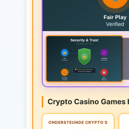
Crypto Casino Games
ONDERSTEUNDE CRYPTO’S