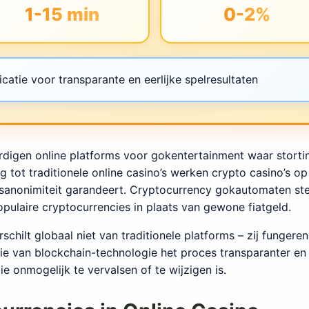
1-15 min
0-2%
catie voor transparante en eerlijke spelresultaten
igen online platforms voor gokentertainment waar storti
ling tot traditionele online casino’s werken crypto casino’s 
sanonimiteit garandeert. Cryptocurrency gokautomaten stell
opulaire cryptocurrencies in plaats van gewone fiatgeld.
schilt globaal niet van traditionele platforms – zij fungere
 van blockchain-technologie het proces transparanter en ve
e onmogelijk te vervalsen of te wijzigen is.