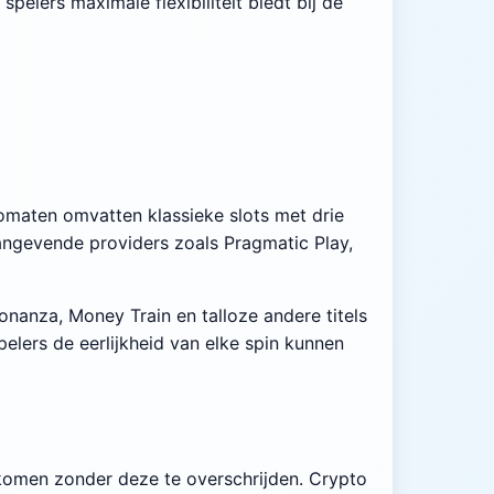
elers maximale flexibiliteit biedt bij de
tomaten omvatten klassieke slots met drie
angevende providers zoals Pragmatic Play,
anza, Money Train en talloze andere titels
spelers de eerlijkheid van elke spin kunnen
e komen zonder deze te overschrijden. Crypto