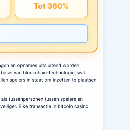
Tot 360%
ngen en opnames uitsluitend worden
op basis van blockchain-technologie, wat
en spelers in staat om inzetten te plaatsen
n als tussenpersonen tussen spelers en
iliger. Elke transactie in bitcoin casino