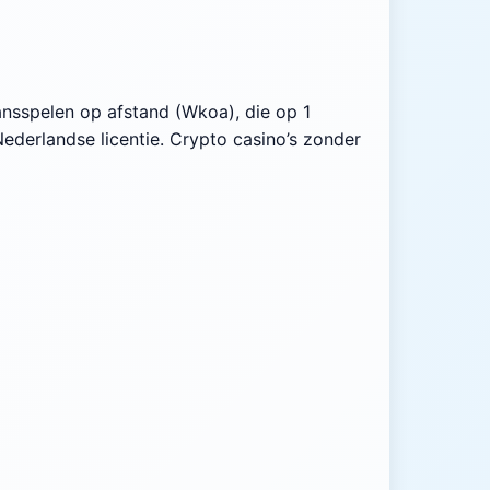
nsspelen op afstand (Wkoa), die op 1
ederlandse licentie. Crypto casino’s zonder