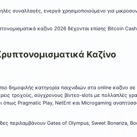
ηλές συναλλαγές, ενεργά χρησιμοποιούμενο για μικροσυ
ονομισματικά καζίνο 2026 δέχονται επίσης Bitcoin Cash 
Κρυπτονομισματικά Καζίνο
 πιο δημοφιλής κατηγορία παιχνιδιών στα online καζίνο σ
 τρεις τροχούς, σύγχρονους βίντεο-slots με πολλαπλές 
οι όπως Pragmatic Play, NetEnt και Microgaming αναπτύσσ
δες περιλαμβάνουν Gates of Olympus, Sweet Bonanza, Boo