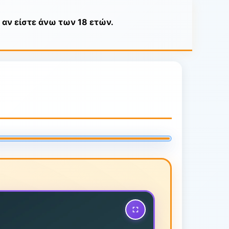
 αν είστε άνω των 18 ετών.