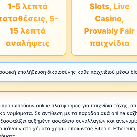
1-5 λεπτά
Slots, Live
καταθέσεις, 5-
Casino,
15 λεπτά
Provably Fair
αναλήψεις
παιχνίδια
αφική επαλήθευση δικαιοσύνης κάθε παιχνιδιού μέσω bl
τιπροσωπεύουν online πλατφόρμες για παιχνίδια τύχης, όπ
ά νομίσματα. Σε αντίθεση με τα παραδοσιακά online καζίν
 εξασφαλίζει αυξημένη ασφάλεια συναλλαγών και ανωνυμί
 κάνουν στοιχήματα χρησιμοποιώντας Bitcoin, Ethereum, 
ρήματα.